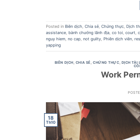
Posted in
Biên dịch
,
Chia sẻ
,
Chứng thực
,
Dịch t
assistance
,
bành chướng lãnh địa
,
co toi
,
court
,
nguy hiem
,
no cap
,
not guilty
,
Phiên dịch viên
,
res
yapping
BIÊN DỊCH
,
CHIA SẺ
,
CHỨNG THỰC
,
DỊCH TÀI 
CÔ
Work Permi
POST
18
Th10