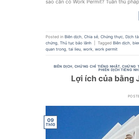
sao cần có Work Permit? Tuân thủ pháp l
Posted in
Biên dịch
,
Chia sẻ
,
Chứng thực
,
Dịch tài
chứng
,
Thủ tục bảo lãnh
|
Tagged
Biên dịch
,
bie
quan trong
,
tai lieu
,
work
,
work permit
BIÊN DỊCH
,
CHỨNG CHỈ TIẾNG NHẬT
,
CHỨNG 
PHIÊN DỊCH TIẾNG N
Lợi ích của bằng
POST
09
Th10