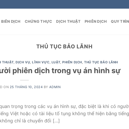
BIÊN DỊCH
CHỨNG THỰC
DỊCH THUẬT
PHIÊN DỊCH
QUY TRÌ
THỦ TỤC BẢO LÃNH
H THUẬT
,
DỊCH VỤ
,
LĨNH VỰC
,
LUẬT
,
PHIÊN DỊCH
,
THỦ TỤC BẢO LÃNH
ời phiên dịch trong vụ án hình sự
ED ON
25 THÁNG 10, 2024
BY
ADMIN
uan trọng trong các vụ án hình sự, đặc biệt là khi có ngườ
ếng Việt hoặc có tài liệu tố tụng không thể hiện bằng tiến
không chỉ là chuyển đổi […]