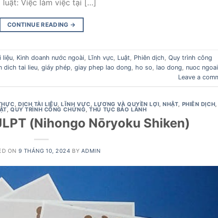
uật: Việc làm việc tại […]
CONTINUE READING
→
 liệu
,
Kinh doanh nước ngoài
,
Lĩnh vực
,
Luật
,
Phiên dịch
,
Quy trình công
n dich tai lieu
,
giáy phép
,
giay phep lao dong
,
ho so
,
lao dong
,
nuoc ngoai
Leave a com
THỰC
,
DỊCH TÀI LIỆU
,
LĨNH VỰC
,
LƯƠNG VÀ QUYỀN LỢI
,
NHẬT
,
PHIÊN DỊCH
,
HẬT
,
QUY TRÌNH CÔNG CHỨNG
,
THỦ TỤC BẢO LÃNH
 JLPT (Nihongo Nōryoku Shiken)
ED ON
9 THÁNG 10, 2024
BY
ADMIN