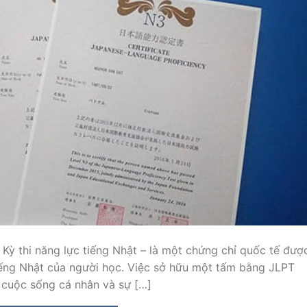
Kỳ thi năng lực tiếng Nhật – là một chứng chỉ quốc tế đượ
tiếng Nhật của người học. Việc sở hữu một tấm bằng JLPT
g cuộc sống cá nhân và sự […]