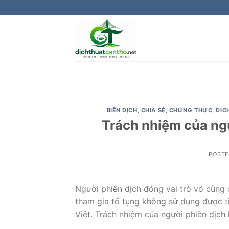
Skip
to
content
BIÊN DỊCH
,
CHIA SẺ
,
CHỨNG THỰC
,
DỊC
Trách nhiệm của ngư
POST
Người phiên dịch đóng vai trò vô cùng q
tham gia tố tụng không sử dụng được ti
Việt. Trách nhiệm của người phiên dịch 