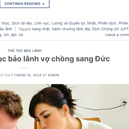
CONTINUE READING
→
 thực
,
Dịch tài liệu
,
Lĩnh vực
,
Lương và Quyền lợi
,
Nhật
,
Phiên dịch
,
Phiên
ảo lãnh
|
Tagged
bang nhật
,
bành chướng lãnh địa
,
Dịch Chứng chỉ JLPT
g
,
ích
,
jlpt
,
lợi
Leave a com
THỦ TỤC BẢO LÃNH
ục bảo lãnh vợ chồng sang Đức
ED ON
7 THÁNG 10, 2024
BY
ADMIN