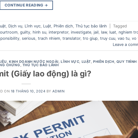
CONTINUE READING
→
huật
,
Dịch vụ
,
Lĩnh vực
,
Luật
,
Phiên dịch
,
Thủ tục bảo lãnh
|
Tagged
courtroom
,
guilty
,
hinh su
,
interpretor
,
investigate
,
jail
,
law
,
luat
,
nghiem tr
ponsibility
,
serious
,
trach nhiem
,
translator
,
tro giup
,
truy cuu
,
vao tu
,
vo 
Leave a com
LIỆU
,
KINH DOANH NƯỚC NGOÀI
,
LĨNH VỰC
,
LUẬT
,
PHIÊN DỊCH
,
QUY TRÌNH
NG CHỨNG
,
THỦ TỤC BẢO LÃNH
t (Giấy lao động) là gì?
ED ON
18 THÁNG 10, 2024
BY
ADMIN