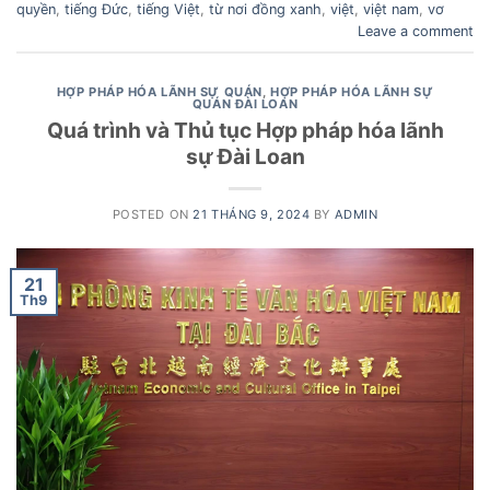
quyền
,
tiếng Đức
,
tiếng Việt
,
từ nơi đồng xanh
,
việt
,
việt nam
,
vơ
Leave a comment
HỢP PHÁP HÓA LÃNH SỰ QUÁN
,
HỢP PHÁP HÓA LÃNH SỰ
QUÁN ĐÀI LOAN
Quá trình và Thủ tục Hợp pháp hóa lãnh
sự Đài Loan
POSTED ON
21 THÁNG 9, 2024
BY
ADMIN
21
Th9