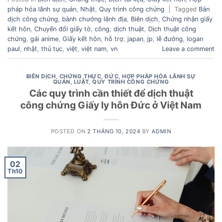
pháp hóa lãnh sự quán
,
Nhật
,
Quy trình công chứng
|
Tagged
Bản
dịch công chứng
,
bành chướng lãnh địa
,
Biên dịch
,
Chứng nhận giấy
kết hôn
,
Chuyển đổi giấy tờ
,
công
,
dịch thuật
,
Dịch thuật công
chứng
,
gái anime
,
Giấy kết hôn
,
hỗ trợ
,
japan
,
jp
,
lễ đưởng
,
logan
paul
,
nhật
,
thủ tục
,
việt
,
việt nam
,
vn
Leave a comment
BIÊN DỊCH
,
CHỨNG THỰC
,
ĐỨC
,
HỢP PHÁP HÓA LÃNH SỰ
QUÁN
,
LUẬT
,
QUY TRÌNH CÔNG CHỨNG
Các quy trình cần thiết để dịch thuật
công chứng Giấy ly hôn Đức ở Việt Nam
POSTED ON
2 THÁNG 10, 2024
BY
ADMIN
02
Th10