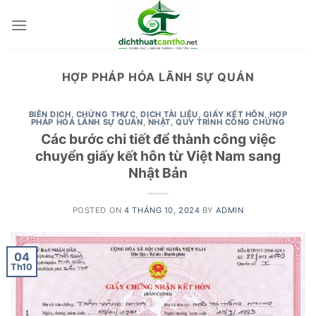
Skip
to
content
HỢP PHÁP HÓA LÃNH SỰ QUÁN
BIÊN DỊCH
,
CHỨNG THỰC
,
DỊCH TÀI LIỆU
,
GIẤY KẾT HÔN
,
HỢP
PHÁP HÓA LÃNH SỰ QUÁN
,
NHẬT
,
QUY TRÌNH CÔNG CHỨNG
Các bước chi tiết để thành công việc
chuyển giấy kết hôn từ Việt Nam sang
Nhật Bản
POSTED ON
4 THÁNG 10, 2024
BY
ADMIN
04
Th10