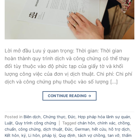
Lời mở đầu Lưu ý quan trọng: Thời gian: Thời gian
hoàn thành quy trình dịch và công chứng có thể thay
đổi tùy thuộc vào độ phức tạp của giấy tờ và khối
lượng công việc của đơn vị dịch thuật. Chi phí: Chi phí
dịch và công chứng phụ thuộc vào số lượng […]
CONTINUE READING
→
Posted in
Biên dịch
,
Chứng thực
,
Đức
,
Hợp pháp hóa lãnh sự quán
,
Luật
,
Quy trình công chứng
|
Tagged
chán hôn
,
chính xác
,
chồng
,
chuẩn
,
công chứng
,
dịch thuật
,
Đức
,
German
,
hết cứu
,
hỗ trợ dịch
,
Kết hôn
,
ký
,
Li hôn
,
pháp lý
,
Quy định
,
tách vợ chồng
,
tan vỡ
,
thẩm