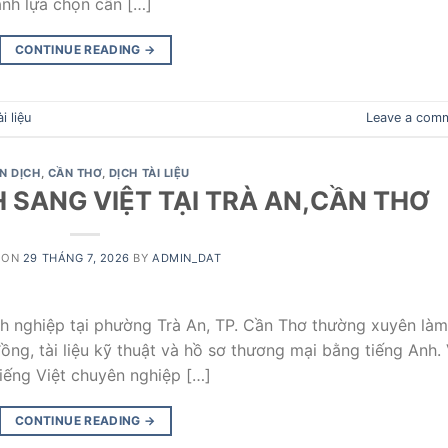
ành lựa chọn cần […]
CONTINUE READING
→
i liệu
Leave a com
ÊN DỊCH
,
CẦN THƠ
,
DỊCH TÀI LIỆU
 SANG VIỆT TẠI TRÀ AN,CẦN THƠ
 ON
29 THÁNG 7, 2026
BY
ADMIN_DAT
nh nghiệp tại phường Trà An, TP. Cần Thơ thường xuyên làm
đồng, tài liệu kỹ thuật và hồ sơ thương mại bằng tiếng Anh. 
tiếng Việt chuyên nghiệp […]
CONTINUE READING
→