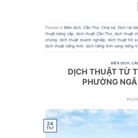
Posted in
Biên dịch
,
Cần Thơ
,
Chia sẻ
,
Dịch tài liệ
thuật bằng cấp
,
dịch thuật Cần Thơ
,
dịch thuật c
chứng
,
dịch thuật doanh nghiệp
,
dịch thuật hồ s
dịch thuật tiếng Anh
,
dịch tiếng Anh sang tiếng V
BIÊN DỊCH
,
CẦ
DỊCH THUẬT TỪ T
PHƯỜNG NGÃ
POST
24
Th7