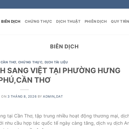
BIÊN DỊCH
CHỨNG THỰC
DỊCH THUẬT
PHIÊN DỊCH
QUY TRÌ
BIÊN DỊCH
,
CẦN THƠ
,
CHỨNG THỰC
,
DỊCH TÀI LIỆU
NH SANG VIỆT TẠI PHƯỜNG HƯNG
PHÚ,CẦN THƠ
D ON
3 THÁNG 8, 2026
BY
ADMIN_DAT
ng tại Cần Thơ, tập trung nhiều hoạt động thương mại, dịc
với nhu cầu hợp tác quốc tế ngày càng tăng, dịch vụ dịch A