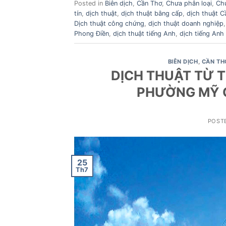
Posted in
Biên dịch
,
Cần Thơ
,
Chưa phân loại
,
Ch
tín
,
dịch thuật
,
dịch thuật bằng cấp
,
dịch thuật C
Dịch thuật công chứng
,
dịch thuật doanh nghiệp
Phong Điền
,
dịch thuật tiếng Anh
,
dịch tiếng Anh 
BIÊN DỊCH
,
CẦN TH
DỊCH THUẬT TỪ T
PHƯỜNG MỸ 
POST
25
Th7