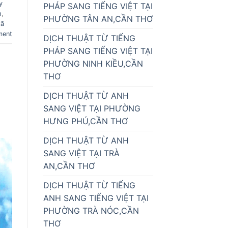
y
PHÁP SANG TIẾNG VIỆT TẠI
h
,
PHƯỜNG TÂN AN,CẦN THƠ
xã
ment
DỊCH THUẬT TỪ TIẾNG
PHÁP SANG TIẾNG VIỆT TẠI
PHƯỜNG NINH KIỀU,CẦN
THƠ
DỊCH THUẬT TỪ ANH
SANG VIỆT TẠI PHƯỜNG
HƯNG PHÚ,CẦN THƠ
DỊCH THUẬT TỪ ANH
SANG VIỆT TẠI TRÀ
AN,CẦN THƠ
DỊCH THUẬT TỪ TIẾNG
ANH SANG TIẾNG VIỆT TẠI
PHƯỜNG TRÀ NÓC,CẦN
THƠ