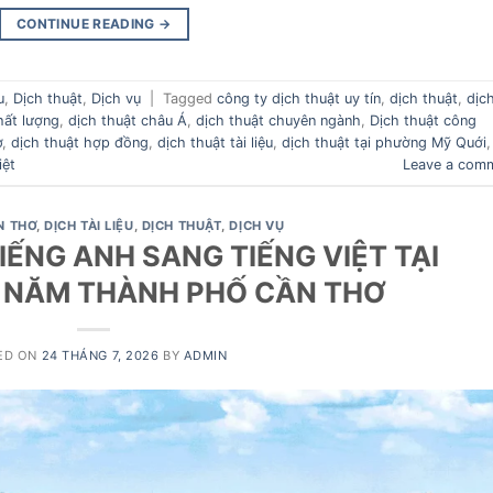
CONTINUE READING
→
u
,
Dịch thuật
,
Dịch vụ
|
Tagged
công ty dịch thuật uy tín
,
dịch thuật
,
dịc
hất lượng
,
dịch thuật châu Á
,
dịch thuật chuyên ngành
,
Dịch thuật công
ơ
,
dịch thuật hợp đồng
,
dịch thuật tài liệu
,
dịch thuật tại phường Mỹ Quới
,
iệt
Leave a com
N THƠ
,
DỊCH TÀI LIỆU
,
DỊCH THUẬT
,
DỊCH VỤ
IẾNG ANH SANG TIẾNG VIỆT TẠI
 NĂM THÀNH PHỐ CẦN THƠ
ED ON
24 THÁNG 7, 2026
BY
ADMIN