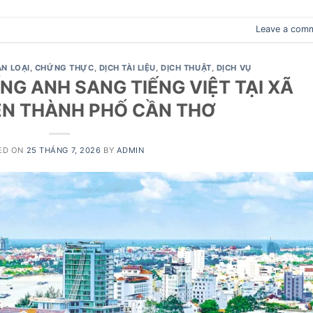
Leave a com
N LOẠI
,
CHỨNG THỰC
,
DỊCH TÀI LIỆU
,
DỊCH THUẬT
,
DỊCH VỤ
NG ANH SANG TIẾNG VIỆT TẠI XÃ
ỀN THÀNH PHỐ CẦN THƠ
ED ON
25 THÁNG 7, 2026
BY
ADMIN