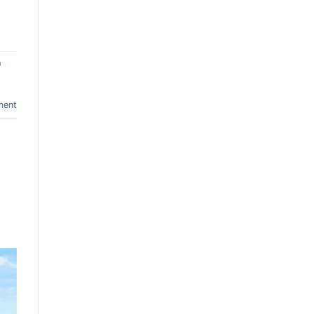
h
ment