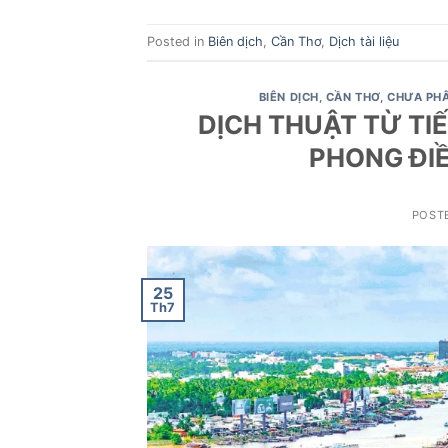
Posted in
Biên dịch
,
Cần Thơ
,
Dịch tài liệu
BIÊN DỊCH
,
CẦN THƠ
,
CHƯA PHÂ
DỊCH THUẬT TỪ TIẾ
PHONG ĐI
POST
25
Th7