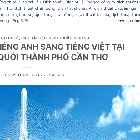
ứng thực
,
Dịch tài liệu
,
Dịch thuật
,
Dịch vụ
|
Tagged
công ty dịch thuật u
ần Thơ
,
dịch thuật chất lượng
,
dịch thuật châu Á
,
dịch thuật chuyên ngàn
,
dịch thuật hồ sơ
,
dịch thuật hợp đồng
,
dịch thuật tài liệu
,
dịch thuật tại 
sang tiếng Việt
Leave a com
Ơ
,
CHIA SẺ
,
DỊCH TÀI LIỆU
,
DỊCH THUẬT
,
DỊCH VỤ
IẾNG ANH SANG TIẾNG VIỆT TẠI
QUỚI THÀNH PHỐ CẦN THƠ
ED ON
25 THÁNG 7, 2026
BY
ADMIN