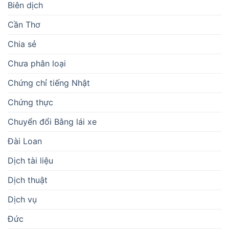
Biên dịch
Cần Thơ
Chia sẻ
Chưa phân loại
Chứng chỉ tiếng Nhật
Chứng thực
Chuyển đổi Bằng lái xe
Đài Loan
Dịch tài liệu
Dịch thuật
Dịch vụ
Đức