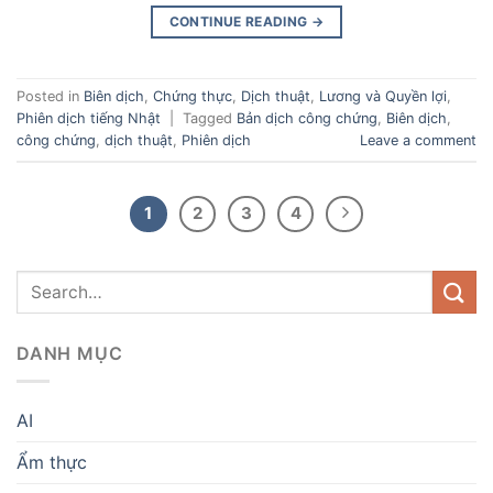
CONTINUE READING
→
Posted in
Biên dịch
,
Chứng thực
,
Dịch thuật
,
Lương và Quyền lợi
,
Phiên dịch tiếng Nhật
|
Tagged
Bản dịch công chứng
,
Biên dịch
,
công chứng
,
dịch thuật
,
Phiên dịch
Leave a comment
1
2
3
4
DANH MỤC
AI
Ẩm thực