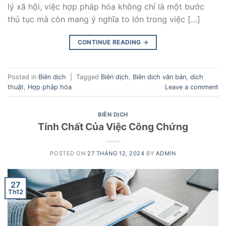
lý xã hội, việc hợp pháp hóa không chỉ là một bước
thủ tục mà còn mang ý nghĩa to lớn trong việc […]
CONTINUE READING
→
Posted in
Biên dịch
|
Tagged
Biên dịch
,
Biên dịch văn bản
,
dịch
thuật
,
Hợp pháp hóa
Leave a comment
BIÊN DỊCH
Tính Chất Của Việc Công Chứng
POSTED ON
27 THÁNG 12, 2024
BY
ADMIN
27
Th12