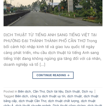
DỊCH THUẬT TỪ TIẾNG ANH SANG TIẾNG VIỆT TẠI
PHƯỜNG ĐẠI THÀNH THÀNH PHỐ CẦN THƠ Trong
bối cảnh hội nhập kinh tế và giao lưu quốc tế ngày
càng phát triển, nhu cầu dịch thuật từ tiếng Anh sang
tiếng Việt đang không ngừng gia tăng đối với cá nhân,
doanh nghiệp và tổ […]
CONTINUE READING
→
Posted in
Biên dịch
,
Cần Thơ
,
Dịch tài liệu
,
Dịch thuật
,
Dịch vụ
|
Tagged
Biên dịch
,
công ty dịch thuật uy tín
,
dịch thuật
,
dịch thuật
bằng cấp
,
dịch thuật Cần Thơ
,
dịch thuật chất lượng
,
dịch thuật
châu Á
,
dịch thuật chuyên ngành
,
Dịch thuật công chứng
,
dịch thuật