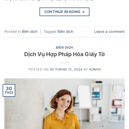
CONTINUE READING
→
Posted in
Biên dịch
|
Tagged
Biên dịch
Leave a comment
BIÊN DỊCH
Dịch Vụ Hợp Pháp Hóa Giấy Tờ
POSTED ON
30 THÁNG 12, 2024
BY
ADMIN
30
Th12