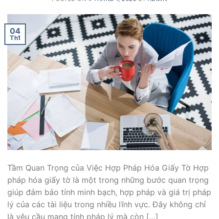
04
Th1
Tầm Quan Trọng của Việc Hợp Pháp Hóa Giấy Tờ Hợp
pháp hóa giấy tờ là một trong những bước quan trọng
giúp đảm bảo tính minh bạch, hợp pháp và giá trị pháp
lý của các tài liệu trong nhiều lĩnh vực. Đây không chỉ
là yêu cầu mang tính pháp lý mà còn […]