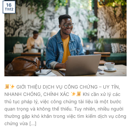
16
Th12
GIỚI THIỆU DỊCH VỤ CÔNG CHỨNG – UY TÍN,
NHANH CHÓNG, CHÍNH XÁC
Khi cần xử lý các
thủ tục pháp lý, việc công chứng tài liệu là một bước
quan trọng và không thể thiếu. Tuy nhiên, nhiều người
thường gặp khó khăn trong việc tìm kiếm dịch vụ công
chứng vừa […]