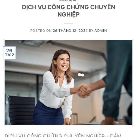
DỊCH VỤ CÔNG CHỨNG CHUYÊN
NGHIỆP
POSTED ON
26 THÁNG 12, 2024
BY
ADMIN
26
Th12
DỊCH VỤ CÔNG CHỨNG CHUYÊN NGHIỆP – ĐẢM