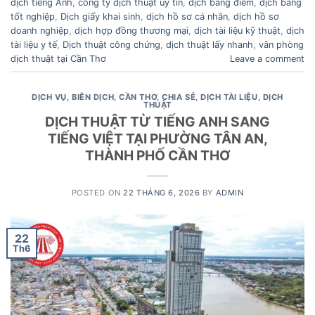
dịch tiếng Anh
,
công ty dịch thuật uy tín
,
dịch bảng điểm
,
dịch bằng
tốt nghiệp
,
Dịch giấy khai sinh
,
dịch hồ sơ cá nhân
,
dịch hồ sơ
doanh nghiệp
,
dịch hợp đồng thương mại
,
dịch tài liệu kỹ thuật
,
dịch
tài liệu y tế
,
Dịch thuật công chứng
,
dịch thuật lấy nhanh
,
văn phòng
dịch thuật tại Cần Thơ
Leave a comment
DỊCH VỤ
,
BIÊN DỊCH
,
CẦN THƠ
,
CHIA SẺ
,
DỊCH TÀI LIỆU
,
DỊCH
THUẬT
DỊCH THUẬT TỪ TIẾNG ANH SANG
TIẾNG VIỆT TẠI PHƯỜNG TÂN AN,
THÀNH PHỐ CẦN THƠ
POSTED ON
22 THÁNG 6, 2026
BY
ADMIN
22
Th6