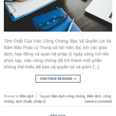
Tính Chất Của Việc Công Chứng: Bảo Vệ Quyền Lợi Và
Đảm Bảo Pháp Lý Trong xã hội hiện đại, khi các giao
dịch, hợp đồng và quan hệ pháp lý ngày càng trở nên
phức tạp, việc công chứng đã trở thành một phần
không thể thiếu để bảo vệ quyền lợi và giảm […]
CONTINUE READING
→
Posted in
Biên dịch
|
Tagged
Bản dịch công chứng
,
Biên dịch
,
công
chứng
,
dịch thuật
,
pháp lý
Leave a comment
BIÊN DỊCH