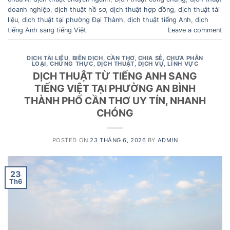
doanh nghiệp
,
dịch thuật hồ sơ
,
dịch thuật hợp đồng
,
dịch thuật tài
liệu
,
dịch thuật tại phường Đại Thành
,
dịch thuật tiếng Anh
,
dịch
tiếng Anh sang tiếng Việt
Leave a comment
DỊCH TÀI LIỆU
,
BIÊN DỊCH
,
CẦN THƠ
,
CHIA SẺ
,
CHƯA PHÂN
LOẠI
,
CHỨNG THỰC
,
DỊCH THUẬT
,
DỊCH VỤ
,
LĨNH VỰC
DỊCH THUẬT TỪ TIẾNG ANH SANG
TIẾNG VIỆT TẠI PHƯỜNG AN BÌNH
THÀNH PHỐ CẦN THƠ UY TÍN, NHANH
CHÓNG
POSTED ON
23 THÁNG 6, 2026
BY
ADMIN
23
Th6