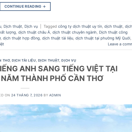
CONTINUE READING
→
u
,
Dịch thuật
,
Dịch vụ
|
Tagged
công ty dịch thuật uy tín
,
dịch thuật
,
dịc
hất lượng
,
dịch thuật châu Á
,
dịch thuật chuyên ngành
,
Dịch thuật công
ơ
,
dịch thuật hợp đồng
,
dịch thuật tài liệu
,
dịch thuật tại phường Mỹ Quới
,
iệt
Leave a com
N THƠ
,
DỊCH TÀI LIỆU
,
DỊCH THUẬT
,
DỊCH VỤ
IẾNG ANH SANG TIẾNG VIỆT TẠI
 NĂM THÀNH PHỐ CẦN THƠ
ED ON
24 THÁNG 7, 2026
BY
ADMIN