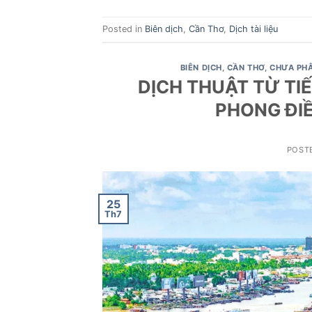
Posted in
Biên dịch
,
Cần Thơ
,
Dịch tài liệu
BIÊN DỊCH
,
CẦN THƠ
,
CHƯA PHÂ
DỊCH THUẬT TỪ TIẾ
PHONG ĐI
POST
25
Th7