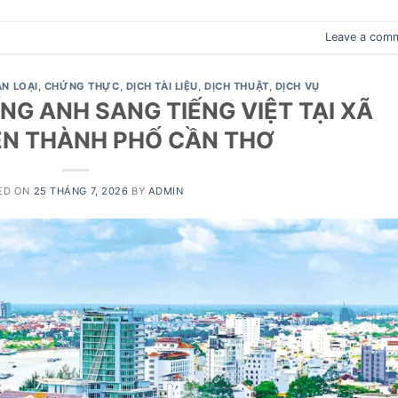
Leave a com
N LOẠI
,
CHỨNG THỰC
,
DỊCH TÀI LIỆU
,
DỊCH THUẬT
,
DỊCH VỤ
NG ANH SANG TIẾNG VIỆT TẠI XÃ
ỀN THÀNH PHỐ CẦN THƠ
ED ON
25 THÁNG 7, 2026
BY
ADMIN