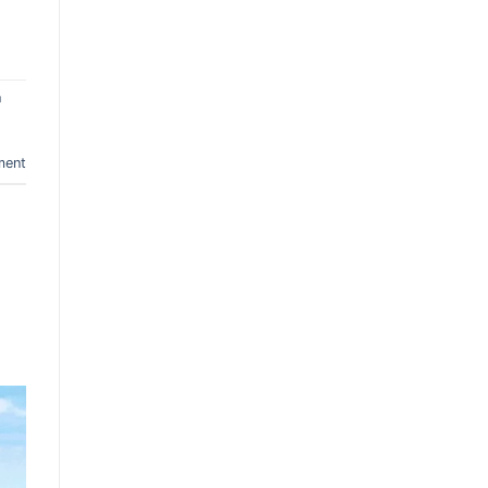
h
ment