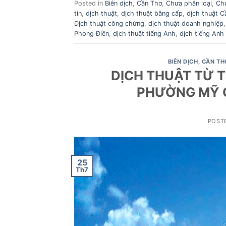
Posted in
Biên dịch
,
Cần Thơ
,
Chưa phân loại
,
Ch
tín
,
dịch thuật
,
dịch thuật bằng cấp
,
dịch thuật C
Dịch thuật công chứng
,
dịch thuật doanh nghiệp
Phong Điền
,
dịch thuật tiếng Anh
,
dịch tiếng Anh 
BIÊN DỊCH
,
CẦN TH
DỊCH THUẬT TỪ T
PHƯỜNG MỸ 
POST
25
Th7