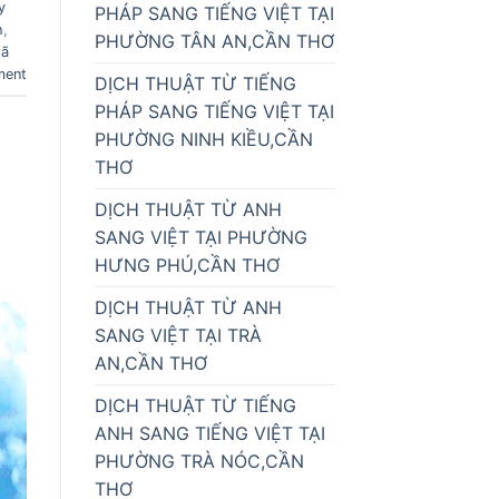
y
PHÁP SANG TIẾNG VIỆT TẠI
h
,
PHƯỜNG TÂN AN,CẦN THƠ
xã
ment
DỊCH THUẬT TỪ TIẾNG
PHÁP SANG TIẾNG VIỆT TẠI
PHƯỜNG NINH KIỀU,CẦN
THƠ
DỊCH THUẬT TỪ ANH
SANG VIỆT TẠI PHƯỜNG
HƯNG PHÚ,CẦN THƠ
DỊCH THUẬT TỪ ANH
SANG VIỆT TẠI TRÀ
AN,CẦN THƠ
DỊCH THUẬT TỪ TIẾNG
ANH SANG TIẾNG VIỆT TẠI
PHƯỜNG TRÀ NÓC,CẦN
THƠ