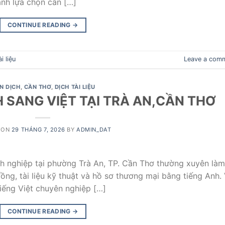
ành lựa chọn cần […]
CONTINUE READING
→
i liệu
Leave a com
ÊN DỊCH
,
CẦN THƠ
,
DỊCH TÀI LIỆU
 SANG VIỆT TẠI TRÀ AN,CẦN THƠ
 ON
29 THÁNG 7, 2026
BY
ADMIN_DAT
nh nghiệp tại phường Trà An, TP. Cần Thơ thường xuyên làm
đồng, tài liệu kỹ thuật và hồ sơ thương mại bằng tiếng Anh. 
tiếng Việt chuyên nghiệp […]
CONTINUE READING
→