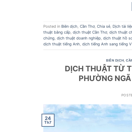
Posted in
Biên dịch
,
Cần Thơ
,
Chia sẻ
,
Dịch tài liệ
thuật bằng cấp
,
dịch thuật Cần Thơ
,
dịch thuật c
chứng
,
dịch thuật doanh nghiệp
,
dịch thuật hồ s
dịch thuật tiếng Anh
,
dịch tiếng Anh sang tiếng V
BIÊN DỊCH
,
CẦ
DỊCH THUẬT TỪ T
PHƯỜNG NGÃ
POST
24
Th7