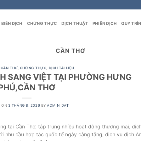
BIÊN DỊCH
CHỨNG THỰC
DỊCH THUẬT
PHIÊN DỊCH
QUY TRÌ
CẦN THƠ
,
CẦN THƠ
,
CHỨNG THỰC
,
DỊCH TÀI LIỆU
NH SANG VIỆT TẠI PHƯỜNG HƯNG
PHÚ,CẦN THƠ
D ON
3 THÁNG 8, 2026
BY
ADMIN_DAT
ng tại Cần Thơ, tập trung nhiều hoạt động thương mại, dịc
với nhu cầu hợp tác quốc tế ngày càng tăng, dịch vụ dịch A