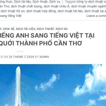
ứng thực
,
Dịch tài liệu
,
Dịch thuật
,
Dịch vụ
|
Tagged
công ty dịch thuật u
ần Thơ
,
dịch thuật chất lượng
,
dịch thuật châu Á
,
dịch thuật chuyên ngàn
,
dịch thuật hồ sơ
,
dịch thuật hợp đồng
,
dịch thuật tài liệu
,
dịch thuật tại 
sang tiếng Việt
Leave a com
Ơ
,
CHIA SẺ
,
DỊCH TÀI LIỆU
,
DỊCH THUẬT
,
DỊCH VỤ
IẾNG ANH SANG TIẾNG VIỆT TẠI
QUỚI THÀNH PHỐ CẦN THƠ
ED ON
25 THÁNG 7, 2026
BY
ADMIN