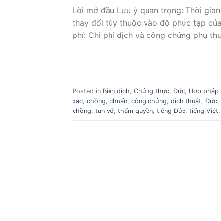
Lời mở đầu Lưu ý quan trọng: Thời gian
thay đổi tùy thuộc vào độ phức tạp của 
phí: Chi phí dịch và công chứng phụ th
Posted in
Biên dịch
,
Chứng thực
,
Đức
,
Hợp pháp 
xác
,
chồng
,
chuẩn
,
công chứng
,
dịch thuật
,
Đức
,
chồng
,
tan vỡ
,
thẩm quyền
,
tiếng Đức
,
tiếng Việt