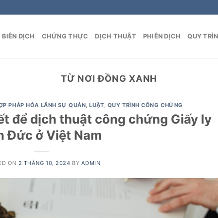
BIÊN DỊCH
CHỨNG THỰC
DỊCH THUẬT
PHIÊN DỊCH
QUY TRÌ
TỪ NƠI ĐỒNG XANH
ỢP PHÁP HÓA LÃNH SỰ QUÁN
,
LUẬT
,
QUY TRÌNH CÔNG CHỨNG
ết để dịch thuật công chứng Giấy ly
n Đức ở Việt Nam
ED ON
2 THÁNG 10, 2024
BY
ADMIN