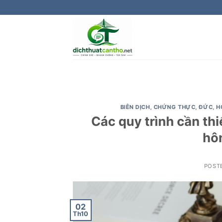
Skip
to
content
BIÊN DỊCH
,
CHỨNG THỰC
,
ĐỨC
,
H
Các quy trình cần thi
hô
POST
02
Th10