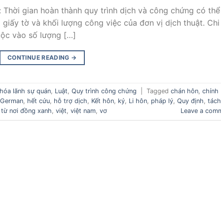
: Thời gian hoàn thành quy trình dịch và công chứng có thể
giấy tờ và khối lượng công việc của đơn vị dịch thuật. Chi
uộc vào số lượng […]
CONTINUE READING
→
hóa lãnh sự quán
,
Luật
,
Quy trình công chứng
|
Tagged
chán hôn
,
chính
German
,
hết cứu
,
hỗ trợ dịch
,
Kết hôn
,
ký
,
Li hôn
,
pháp lý
,
Quy định
,
tách
,
từ nơi đồng xanh
,
việt
,
việt nam
,
vơ
Leave a com