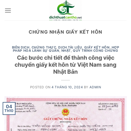
Skip
to
content
CHỨNG NHẬN GIẤY KẾT HÔN
BIÊN DỊCH
,
CHỨNG THỰC
,
DỊCH TÀI LIỆU
,
GIẤY KẾT HÔN
,
HỢP
PHÁP HÓA LÃNH SỰ QUÁN
,
NHẬT
,
QUY TRÌNH CÔNG CHỨNG
Các bước chi tiết để thành công việc
chuyển giấy kết hôn từ Việt Nam sang
Nhật Bản
POSTED ON
4 THÁNG 10, 2024
BY
ADMIN
04
Th10