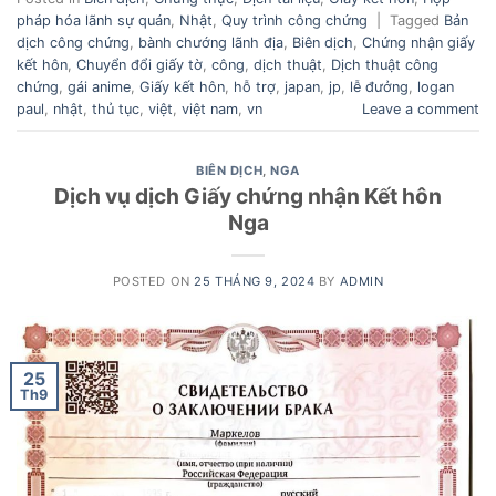
pháp hóa lãnh sự quán
,
Nhật
,
Quy trình công chứng
|
Tagged
Bản
dịch công chứng
,
bành chướng lãnh địa
,
Biên dịch
,
Chứng nhận giấy
kết hôn
,
Chuyển đổi giấy tờ
,
công
,
dịch thuật
,
Dịch thuật công
chứng
,
gái anime
,
Giấy kết hôn
,
hỗ trợ
,
japan
,
jp
,
lễ đưởng
,
logan
paul
,
nhật
,
thủ tục
,
việt
,
việt nam
,
vn
Leave a comment
BIÊN DỊCH
,
NGA
Dịch vụ dịch Giấy chứng nhận Kết hôn
Nga
POSTED ON
25 THÁNG 9, 2024
BY
ADMIN
25
Th9