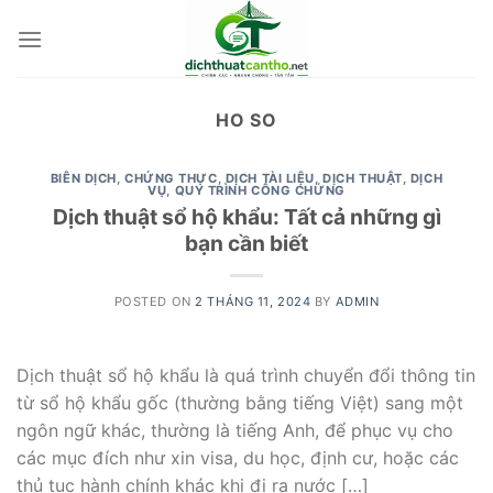
Skip
to
content
HO SO
BIÊN DỊCH
,
CHỨNG THỰC
,
DỊCH TÀI LIỆU
,
DỊCH THUẬT
,
DỊCH
VỤ
,
QUY TRÌNH CÔNG CHỨNG
Dịch thuật sổ hộ khẩu: Tất cả những gì
bạn cần biết
POSTED ON
2 THÁNG 11, 2024
BY
ADMIN
Dịch thuật sổ hộ khẩu là quá trình chuyển đổi thông tin
từ sổ hộ khẩu gốc (thường bằng tiếng Việt) sang một
ngôn ngữ khác, thường là tiếng Anh, để phục vụ cho
các mục đích như xin visa, du học, định cư, hoặc các
thủ tục hành chính khác khi đi ra nước […]