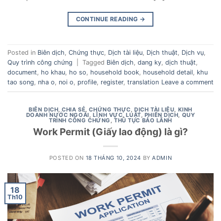
CONTINUE READING
→
Posted in
Biên dịch
,
Chứng thực
,
Dịch tài liệu
,
Dịch thuật
,
Dịch vụ
,
Quy trình công chứng
|
Tagged
Biên dịch
,
dang ky
,
dịch thuật
,
document
,
ho khau
,
ho so
,
household book
,
household detail
,
khu
tao song
,
nha o
,
noi o
,
profile
,
register
,
translation
Leave a comment
BIÊN DỊCH
,
CHIA SẺ
,
CHỨNG THỰC
,
DỊCH TÀI LIỆU
,
KINH
DOANH NƯỚC NGOÀI
,
LĨNH VỰC
,
LUẬT
,
PHIÊN DỊCH
,
QUY
TRÌNH CÔNG CHỨNG
,
THỦ TỤC BẢO LÃNH
Work Permit (Giấy lao động) là gì?
POSTED ON
18 THÁNG 10, 2024
BY
ADMIN
18
Th10