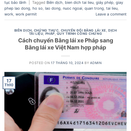
tục bảo lãnh
|
Tagged
Biên dịch
,
bien dich tai lieu
,
giáy phép
,
giay
phep lao dong
,
ho so
,
lao dong
,
nuoc ngoai
,
quan trong
,
tai lieu
,
work
,
work permit
Leave a comment
BIÊN DỊCH
,
CHỨNG THỰC
,
CHUYỂN ĐỔI BẰNG LÁI XE
,
DỊCH
TÀI LIỆU
,
PHÁP
,
QUY TRÌNH CÔNG CHỨNG
Cách chuyển Bằng lái xe Pháp sang
Bằng lái xe Việt Nam hợp pháp
POSTED ON
17 THÁNG 10, 2024
BY
ADMIN
17
Th10