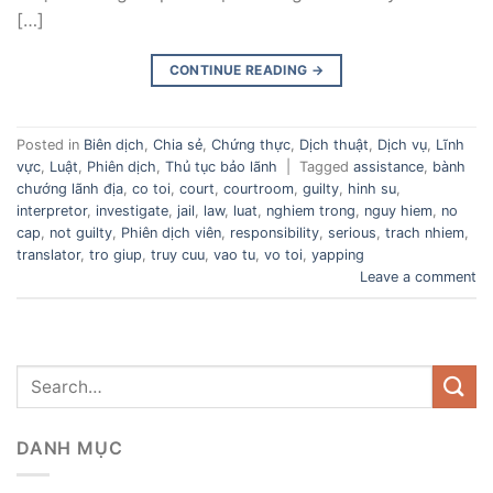
[…]
CONTINUE READING
→
Posted in
Biên dịch
,
Chia sẻ
,
Chứng thực
,
Dịch thuật
,
Dịch vụ
,
Lĩnh
vực
,
Luật
,
Phiên dịch
,
Thủ tục bảo lãnh
|
Tagged
assistance
,
bành
chướng lãnh địa
,
co toi
,
court
,
courtroom
,
guilty
,
hinh su
,
interpretor
,
investigate
,
jail
,
law
,
luat
,
nghiem trong
,
nguy hiem
,
no
cap
,
not guilty
,
Phiên dịch viên
,
responsibility
,
serious
,
trach nhiem
,
translator
,
tro giup
,
truy cuu
,
vao tu
,
vo toi
,
yapping
Leave a comment
DANH MỤC