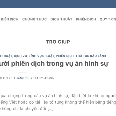
BIÊN DỊCH
CHỨNG THỰC
DỊCH THUẬT
PHIÊN DỊCH
QUY TRÌ
TRO GIUP
H THUẬT
,
DỊCH VỤ
,
LĨNH VỰC
,
LUẬT
,
PHIÊN DỊCH
,
THỦ TỤC BẢO LÃNH
ời phiên dịch trong vụ án hình sự
ED ON
25 THÁNG 10, 2024
BY
ADMIN
uan trọng trong các vụ án hình sự, đặc biệt là khi có ngườ
ếng Việt hoặc có tài liệu tố tụng không thể hiện bằng tiến
không chỉ là chuyển đổi […]