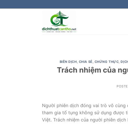
Skip
to
content
BIÊN DỊCH
,
CHIA SẺ
,
CHỨNG THỰC
,
DỊC
Trách nhiệm của ngư
POST
Người phiên dịch đóng vai trò vô cùng q
tham gia tố tụng không sử dụng được ti
Việt. Trách nhiệm của người phiên dịch 