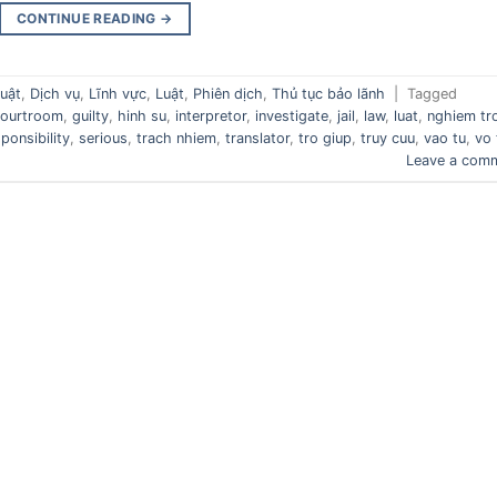
CONTINUE READING
→
huật
,
Dịch vụ
,
Lĩnh vực
,
Luật
,
Phiên dịch
,
Thủ tục bảo lãnh
|
Tagged
courtroom
,
guilty
,
hinh su
,
interpretor
,
investigate
,
jail
,
law
,
luat
,
nghiem tr
ponsibility
,
serious
,
trach nhiem
,
translator
,
tro giup
,
truy cuu
,
vao tu
,
vo 
Leave a com