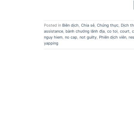
Posted in
Biên dịch
,
Chia sẻ
,
Chứng thực
,
Dịch t
assistance
,
bành chướng lãnh địa
,
co toi
,
court
,
nguy hiem
,
no cap
,
not guilty
,
Phiên dịch viên
,
res
yapping