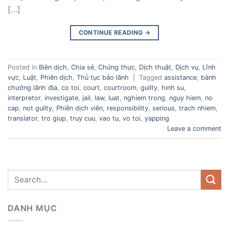
[…]
CONTINUE READING
→
Posted in
Biên dịch
,
Chia sẻ
,
Chứng thực
,
Dịch thuật
,
Dịch vụ
,
Lĩnh
vực
,
Luật
,
Phiên dịch
,
Thủ tục bảo lãnh
|
Tagged
assistance
,
bành
chướng lãnh địa
,
co toi
,
court
,
courtroom
,
guilty
,
hinh su
,
interpretor
,
investigate
,
jail
,
law
,
luat
,
nghiem trong
,
nguy hiem
,
no
cap
,
not guilty
,
Phiên dịch viên
,
responsibility
,
serious
,
trach nhiem
,
translator
,
tro giup
,
truy cuu
,
vao tu
,
vo toi
,
yapping
Leave a comment
DANH MỤC