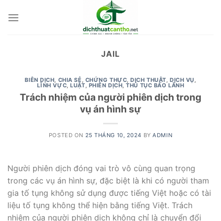
Skip
to
content
JAIL
BIÊN DỊCH
,
CHIA SẺ
,
CHỨNG THỰC
,
DỊCH THUẬT
,
DỊCH VỤ
,
LĨNH VỰC
,
LUẬT
,
PHIÊN DỊCH
,
THỦ TỤC BẢO LÃNH
Trách nhiệm của người phiên dịch trong
vụ án hình sự
POSTED ON
25 THÁNG 10, 2024
BY
ADMIN
Người phiên dịch đóng vai trò vô cùng quan trọng
trong các vụ án hình sự, đặc biệt là khi có người tham
gia tố tụng không sử dụng được tiếng Việt hoặc có tài
liệu tố tụng không thể hiện bằng tiếng Việt. Trách
nhiệm của người phiên dịch không chỉ là chuyển đổi