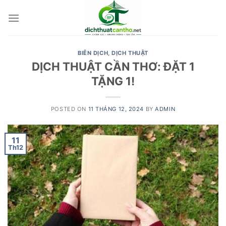
Skip
to
content
BIÊN DỊCH
,
DỊCH THUẬT
DỊCH THUẬT CẦN THƠ: ĐẶT 1
TẶNG 1!
POSTED ON
11 THÁNG 12, 2024
BY
ADMIN
11
Th12