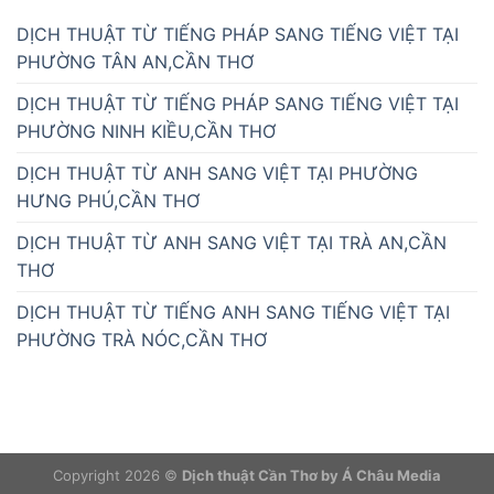
DỊCH THUẬT TỪ TIẾNG PHÁP SANG TIẾNG VIỆT TẠI
PHƯỜNG TÂN AN,CẦN THƠ
DỊCH THUẬT TỪ TIẾNG PHÁP SANG TIẾNG VIỆT TẠI
PHƯỜNG NINH KIỀU,CẦN THƠ
DỊCH THUẬT TỪ ANH SANG VIỆT TẠI PHƯỜNG
HƯNG PHÚ,CẦN THƠ
DỊCH THUẬT TỪ ANH SANG VIỆT TẠI TRÀ AN,CẦN
THƠ
DỊCH THUẬT TỪ TIẾNG ANH SANG TIẾNG VIỆT TẠI
PHƯỜNG TRÀ NÓC,CẦN THƠ
Copyright 2026 ©
Dịch thuật Cần Thơ by Á Châu Media