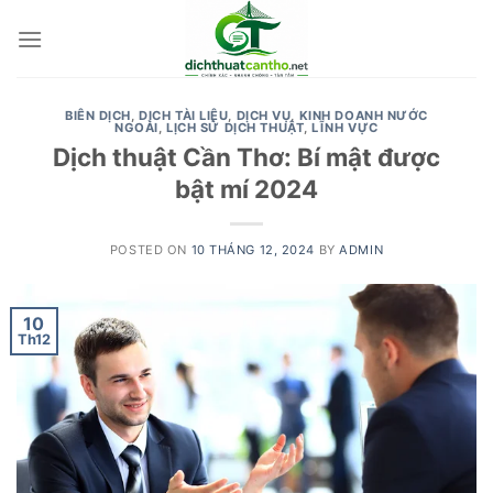
Skip
to
content
BIÊN DỊCH
,
DỊCH TÀI LIỆU
,
DỊCH VỤ
,
KINH DOANH NƯỚC
NGOÀI
,
LỊCH SỬ DỊCH THUẬT
,
LĨNH VỰC
Dịch thuật Cần Thơ: Bí mật được
bật mí 2024
POSTED ON
10 THÁNG 12, 2024
BY
ADMIN
10
Th12