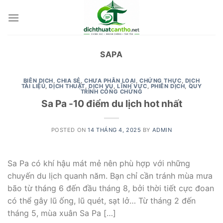
Skip
to
content
SAPA
BIÊN DỊCH
,
CHIA SẺ
,
CHƯA PHÂN LOẠI
,
CHỨNG THỰC
,
DỊCH
TÀI LIỆU
,
DỊCH THUẬT
,
DỊCH VỤ
,
LĨNH VỰC
,
PHIÊN DỊCH
,
QUY
TRÌNH CÔNG CHỨNG
Sa Pa -10 điểm du lịch hot nhất
POSTED ON
14 THÁNG 4, 2025
BY
ADMIN
Sa Pa có khí hậu mát mẻ nên phù hợp với những
chuyến du lịch quanh năm. Bạn chỉ cần tránh mùa mưa
bão từ tháng 6 đến đầu tháng 8, bởi thời tiết cực đoan
có thể gây lũ ống, lũ quét, sạt lở… Từ tháng 2 đến
tháng 5, mùa xuân Sa Pa […]