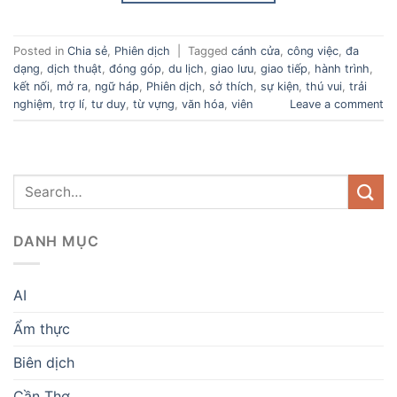
Posted in
Chia sẻ
,
Phiên dịch
|
Tagged
cánh cửa
,
công việc
,
đa
dạng
,
dịch thuật
,
đóng góp
,
du lịch
,
giao lưu
,
giao tiếp
,
hành trình
,
kết nối
,
mở ra
,
ngữ háp
,
Phiên dịch
,
sở thích
,
sự kiện
,
thú vui
,
trải
nghiệm
,
trợ lí
,
tư duy
,
từ vựng
,
văn hóa
,
viên
Leave a comment
DANH MỤC
AI
Ẩm thực
Biên dịch
Cần Thơ