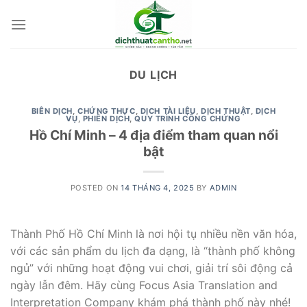
Skip
to
content
DU LỊCH
BIÊN DỊCH
,
CHỨNG THỰC
,
DỊCH TÀI LIỆU
,
DỊCH THUẬT
,
DỊCH
VỤ
,
PHIÊN DỊCH
,
QUY TRÌNH CÔNG CHỨNG
Hồ Chí Minh – 4 địa điểm tham quan nổi
bật
POSTED ON
14 THÁNG 4, 2025
BY
ADMIN
Thành Phố Hồ Chí Minh là nơi hội tụ nhiều nền văn hóa,
với các sản phẩm du lịch đa dạng, là “thành phố không
ngủ” với những hoạt động vui chơi, giải trí sôi động cả
ngày lẫn đêm. Hãy cùng Focus Asia Translation and
Interpretation Company khám phá thành phố này nhé!