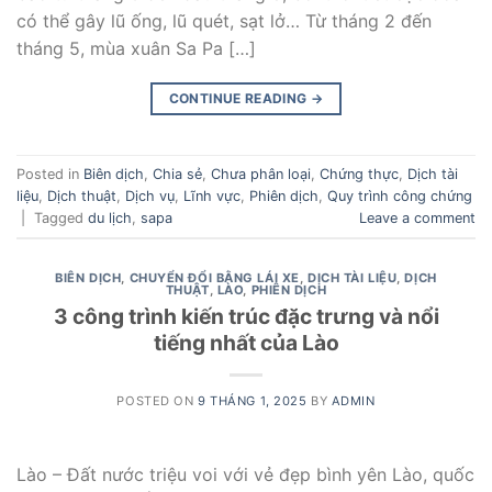
có thể gây lũ ống, lũ quét, sạt lở… Từ tháng 2 đến
tháng 5, mùa xuân Sa Pa […]
CONTINUE READING
→
Posted in
Biên dịch
,
Chia sẻ
,
Chưa phân loại
,
Chứng thực
,
Dịch tài
liệu
,
Dịch thuật
,
Dịch vụ
,
Lĩnh vực
,
Phiên dịch
,
Quy trình công chứng
|
Tagged
du lịch
,
sapa
Leave a comment
BIÊN DỊCH
,
CHUYỂN ĐỔI BẰNG LÁI XE
,
DỊCH TÀI LIỆU
,
DỊCH
THUẬT
,
LÀO
,
PHIÊN DỊCH
3 công trình kiến trúc đặc trưng và nổi
tiếng nhất của Lào
POSTED ON
9 THÁNG 1, 2025
BY
ADMIN
Lào – Đất nước triệu voi với vẻ đẹp bình yên Lào, quốc