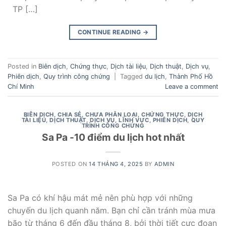
TP […]
CONTINUE READING
→
Posted in
Biên dịch
,
Chứng thực
,
Dịch tài liệu
,
Dịch thuật
,
Dịch vụ
,
Phiên dịch
,
Quy trình công chứng
|
Tagged
du lịch
,
Thành Phố Hồ
Chí Minh
Leave a comment
BIÊN DỊCH
,
CHIA SẺ
,
CHƯA PHÂN LOẠI
,
CHỨNG THỰC
,
DỊCH
TÀI LIỆU
,
DỊCH THUẬT
,
DỊCH VỤ
,
LĨNH VỰC
,
PHIÊN DỊCH
,
QUY
TRÌNH CÔNG CHỨNG
Sa Pa -10 điểm du lịch hot nhất
POSTED ON
14 THÁNG 4, 2025
BY
ADMIN
Sa Pa có khí hậu mát mẻ nên phù hợp với những
chuyến du lịch quanh năm. Bạn chỉ cần tránh mùa mưa
bão từ tháng 6 đến đầu tháng 8, bởi thời tiết cực đoan