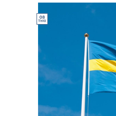
08
Th10