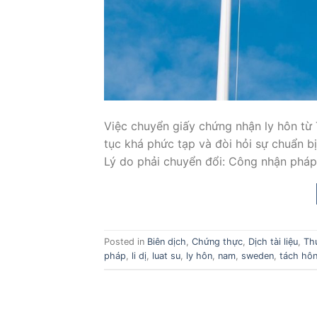
Việc chuyển giấy chứng nhận ly hôn từ 
tục khá phức tạp và đòi hỏi sự chuẩn bị
Lý do phải chuyển đổi: Công nhận pháp 
Posted in
Biên dịch
,
Chứng thực
,
Dịch tài liệu
,
Th
pháp
,
li dị
,
luat su
,
ly hôn
,
nam
,
sweden
,
tách hô