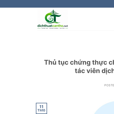
Skip
to
content
Thủ tục chứng thực c
tác viên dị
POST
11
Th10