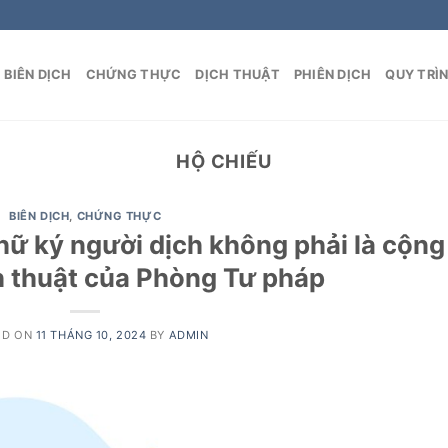
BIÊN DỊCH
CHỨNG THỰC
DỊCH THUẬT
PHIÊN DỊCH
QUY TRÌ
HỘ CHIẾU
BIÊN DỊCH
,
CHỨNG THỰC
hữ ký người dịch không phải là cộng
ch thuật của Phòng Tư pháp
ED ON
11 THÁNG 10, 2024
BY
ADMIN