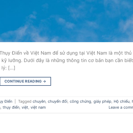
Thụy Điển về Việt Nam để sử dụng tại Việt Nam là một thủ
 kỹ lưỡng. Dưới đây là những thông tin cơ bản bạn cần biết:
lý: […]
CONTINUE READING
→
ụy Điển
|
Tagged
chuyên
,
chuyển đổi
,
công chứng
,
giáy phép
,
Hộ chiếu
,
n
,
thụy điển
,
việt
,
việt nam
Leave a com