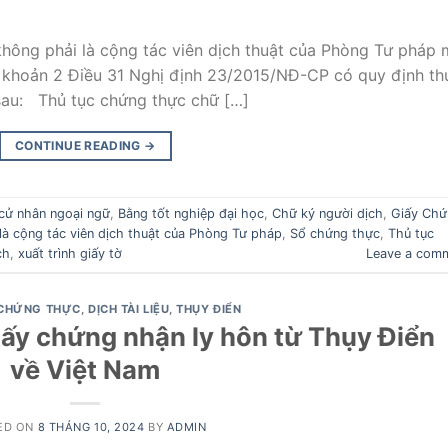
không phải là cộng tác viên dịch thuật của Phòng Tư pháp
i khoản 2 Điều 31 Nghị định 23/2015/NĐ-CP có quy định th
sau: Thủ tục chứng thực chữ […]
CONTINUE READING
→
cử nhân ngoại ngữ
,
Bằng tốt nghiệp đại học
,
Chữ ký người dịch
,
Giấy Chứ
là cộng tác viên dịch thuật của Phòng Tư pháp
,
Sổ chứng thực
,
Thủ tục
ch
,
xuất trình giấy tờ
Leave a com
CHỨNG THỰC
,
DỊCH TÀI LIỆU
,
THỤY ĐIỂN
ấy chứng nhận ly hôn từ Thụy Điển
về Việt Nam
ED ON
8 THÁNG 10, 2024
BY
ADMIN