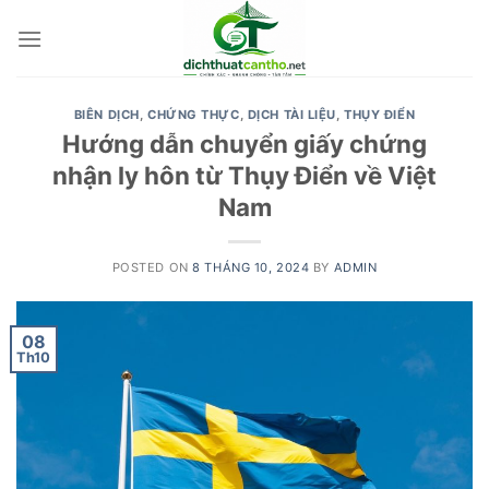
Skip
to
content
BIÊN DỊCH
,
CHỨNG THỰC
,
DỊCH TÀI LIỆU
,
THỤY ĐIỂN
Hướng dẫn chuyển giấy chứng
nhận ly hôn từ Thụy Điển về Việt
Nam
POSTED ON
8 THÁNG 10, 2024
BY
ADMIN
08
Th10