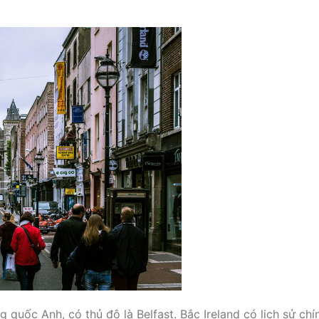
 quốc Anh, có thủ đô là Belfast. Bắc Ireland có lịch sử chí