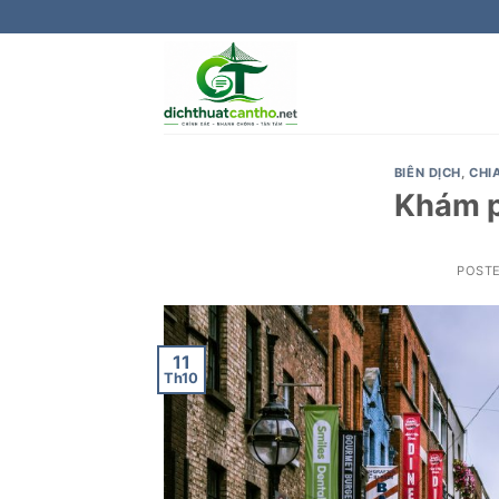
Skip
to
content
BIÊN DỊCH
,
CHI
Khám p
POST
11
Th10