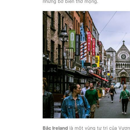
những bờ biển thơ mộng.
Bắc Ireland
là một vùng tự trị của Vương