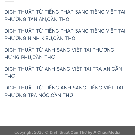
DỊCH THUẬT TỪ TIẾNG PHÁP SANG TIẾNG VIỆT TẠI
PHƯỜNG TÂN AN,CẦN THƠ
DỊCH THUẬT TỪ TIẾNG PHÁP SANG TIẾNG VIỆT TẠI
PHƯỜNG NINH KIỀU,CẦN THƠ
DỊCH THUẬT TỪ ANH SANG VIỆT TẠI PHƯỜNG
HƯNG PHÚ,CẦN THƠ
DỊCH THUẬT TỪ ANH SANG VIỆT TẠI TRÀ AN,CẦN
THƠ
DỊCH THUẬT TỪ TIẾNG ANH SANG TIẾNG VIỆT TẠI
PHƯỜNG TRÀ NÓC,CẦN THƠ
Copyright 2026 ©
Dịch thuật Cần Thơ by Á Châu Media