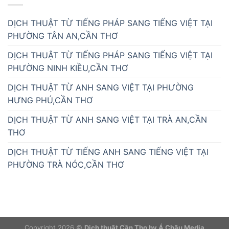
DỊCH THUẬT TỪ TIẾNG PHÁP SANG TIẾNG VIỆT TẠI
PHƯỜNG TÂN AN,CẦN THƠ
DỊCH THUẬT TỪ TIẾNG PHÁP SANG TIẾNG VIỆT TẠI
PHƯỜNG NINH KIỀU,CẦN THƠ
DỊCH THUẬT TỪ ANH SANG VIỆT TẠI PHƯỜNG
HƯNG PHÚ,CẦN THƠ
DỊCH THUẬT TỪ ANH SANG VIỆT TẠI TRÀ AN,CẦN
THƠ
DỊCH THUẬT TỪ TIẾNG ANH SANG TIẾNG VIỆT TẠI
PHƯỜNG TRÀ NÓC,CẦN THƠ
Copyright 2026 ©
Dịch thuật Cần Thơ by Á Châu Media