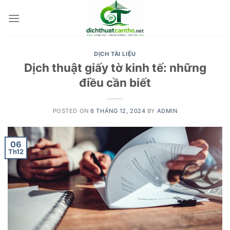
Skip
to
content
DỊCH TÀI LIỆU
Dịch thuật giấy tờ kinh tế: những
điều cần biết
POSTED ON
6 THÁNG 12, 2024
BY
ADMIN
06
Th12