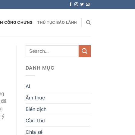
NH CÔNG CHỨNG
THỦ TỤC BẢO LÃNH
DANH MỤC
AI
ng
Ẩm thực
 đã
ng
Biên dịch
 ý
Cần Thơ
Chia sẻ