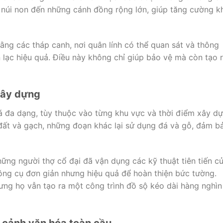
ừ núi non đến những cánh đồng rộng lớn, giúp tăng cường k
ng các tháp canh, nơi quân lính có thể quan sát và thông
n lạc hiệu quả. Điều này không chỉ giúp bảo vệ mà còn tạo 
 xây dựng
á đa dạng, tùy thuộc vào từng khu vực và thời điểm xây dự
ất và gạch, những đoạn khác lại sử dụng đá và gỗ, đảm b
ững người thợ cổ đại đã vận dụng các kỹ thuật tiên tiến c
ông cụ đơn giản nhưng hiệu quả để hoàn thiện bức tường.
ng họ vẫn tạo ra một công trình đồ sộ kéo dài hàng nghìn
 cảnh văn hóa toàn cầu