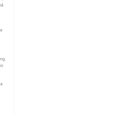
hả
ra
ng.
ảo
ủa