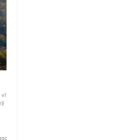
 vĩ
kỹ
ược