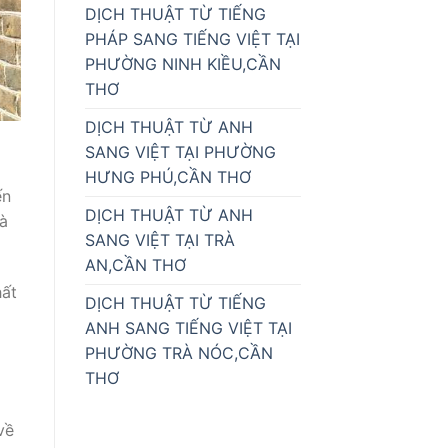
DỊCH THUẬT TỪ TIẾNG
PHÁP SANG TIẾNG VIỆT TẠI
PHƯỜNG NINH KIỀU,CẦN
THƠ
DỊCH THUẬT TỪ ANH
SANG VIỆT TẠI PHƯỜNG
HƯNG PHÚ,CẦN THƠ
ến
DỊCH THUẬT TỪ ANH
và
SANG VIỆT TẠI TRÀ
AN,CẦN THƠ
hất
DỊCH THUẬT TỪ TIẾNG
ANH SANG TIẾNG VIỆT TẠI
PHƯỜNG TRÀ NÓC,CẦN
THƠ
về