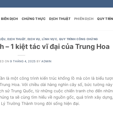
BIÊN DỊCH
CHỨNG THỰC
DỊCH THUẬT
PHIÊN DỊCH
QUY TRÌ
LIỆU
,
DỊCH THUẬT
,
DỊCH VỤ
,
LĨNH VỰC
,
QUY TRÌNH CÔNG CHỨNG
– 1 kiệt tác vĩ đại của Trung Hoa
ED ON
9 THÁNG 4, 2025
BY
ADMIN
n là một công trình kiến trúc khổng lồ mà còn là biểu tượ
 Trung Hoa. Với chiều dài hàng nghìn cây số, bức tường này
ịch sử Trung Quốc, từ những cuộc chiến tranh cho đến nhữ
chúng ta sẽ cùng tìm hiểu về nguồn gốc, quá trình xây dựng,
 Lý Trường Thành trong đời sống hiện đại.