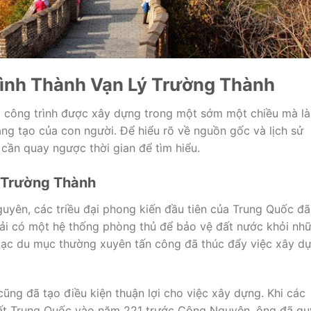
ình Thành Vạn Lý Trường Thành
 công trình được xây dựng trong một sớm một chiều mà là
áng tạo của con người. Để hiểu rõ về nguồn gốc và lịch sử
 cần quay ngược thời gian để tìm hiểu.
 Trường Thành
uyên, các triều đại phong kiến đầu tiên của Trung Quốc đã
hải có một hệ thống phòng thủ để bảo vệ đất nước khỏi nh
lạc du mục thường xuyên tấn công đã thúc đẩy việc xây d
 cũng đã tạo điều kiện thuận lợi cho việc xây dựng. Khi các
hất Trung Quốc vào năm 221 trước Công Nguyên, ông đã qu