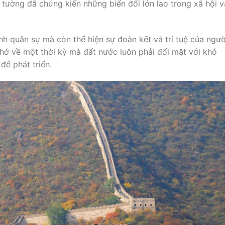
 tường đã chứng kiến những biến đổi lớn lao trong xã hội v
h quân sự mà còn thể hiện sự đoàn kết và trí tuệ của ngườ
hớ về một thời kỳ mà đất nước luôn phải đối mặt với khó
ể phát triển.