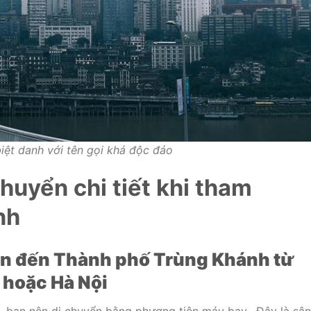
biệt danh với tên gọi khá độc đáo
huyển chi tiết khi tham
nh
ển đến Thành phố Trùng Khánh từ
 hoặc Hà Nội