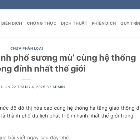
BIÊN DỊCH
CHỨNG THỰC
DỊCH THUẬT
PHIÊN DỊCH
QUY TRÌ
CHƯA PHÂN LOẠI
hành phố sương mù’ cùng hệ thống
ông đỉnh nhất thế giới
ED ON
22 THÁNG 4, 2025
BY
ADMIN
 mức độ đô thị hóa cao cùng hệ thống hạ tầng giao thông 
ế là thành phố du lịch phát triển nhanh nhất thế giới trong
ua bài viết ngay sau đây nhé.