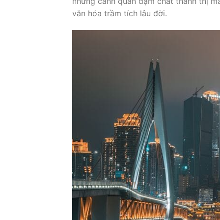
những cảnh quan đậm chất thành thị mà
văn hóa trầm tích lâu đời.