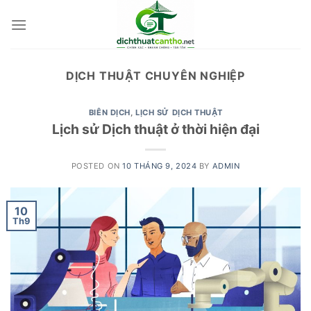
Skip
to
content
DỊCH THUẬT CHUYÊN NGHIỆP
BIÊN DỊCH
,
LỊCH SỬ DỊCH THUẬT
Lịch sử Dịch thuật ở thời hiện đại
POSTED ON
10 THÁNG 9, 2024
BY
ADMIN
10
Th9