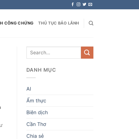
NH CÔNG CHỨNG
THỦ TỤC BẢO LÃNH
DANH MỤC
AI
Ẩm thực
a
Biên dịch
Cần Thơ
hư
Chia sẻ