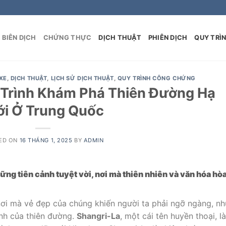
BIÊN DỊCH
CHỨNG THỰC
DỊCH THUẬT
PHIÊN DỊCH
QUY TRÌ
XE
,
DỊCH THUẬT
,
LỊCH SỬ DỊCH THUẬT
,
QUY TRÌNH CÔNG CHỨNG
 Trình Khám Phá Thiên Đường Hạ
ới Ở Trung Quốc
ED ON
16 THÁNG 1, 2025
BY
ADMIN
ng tiên cảnh tuyệt vời, nơi mà thiên nhiên và văn hóa hò
nơi mà vẻ đẹp của chúng khiến người ta phải ngỡ ngàng, n
anh của thiên đường.
Shangri-La
, một cái tên huyền thoại, là