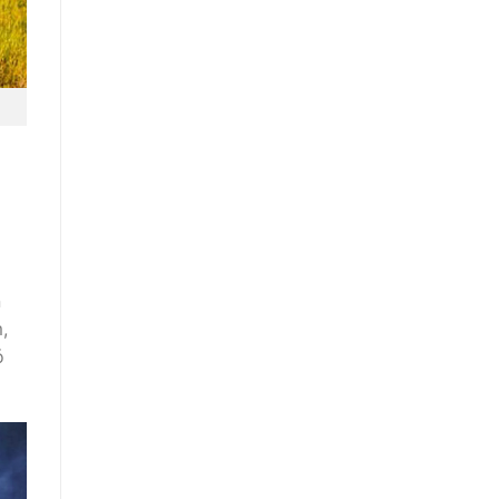
n
,
ó