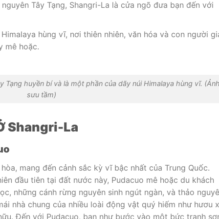
 nguyên Tây Tạng, Shangri-La là cửa ngõ đưa bạn đến với
Himalaya hùng vĩ, nơi thiên nhiên, văn hóa và con người g
y mê hoặc.
y Tạng huyền bí và là một phần của dãy núi Himalaya hùng vĩ. (Ảnh
sưu tầm)
Ở Shangri-La
uo
o hòa, mang đến cảnh sắc kỳ vĩ bậc nhất của Trung Quốc.
hiên đầu tiên tại đất nước này, Pudacuo mê hoặc du khách
ọc, những cánh rừng nguyên sinh ngút ngàn, và thảo nguy
mái nhà chung của nhiều loài động vật quý hiếm như hươu x
c hữu. Đến với Pudacuo, bạn như bước vào một bức tranh sơ