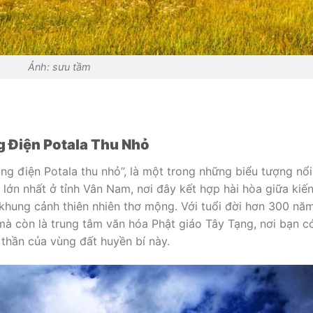
Ảnh: sưu tầm
g Điện Potala Thu Nhỏ
ng điện Potala thu nhỏ”, là một trong những biểu tượng nổi
 lớn nhất ở tỉnh Vân Nam, nơi đây kết hợp hài hòa giữa kiế
à khung cảnh thiên nhiên thơ mộng. Với tuổi đời hơn 300 năm
mà còn là trung tâm văn hóa Phật giáo Tây Tạng, nơi bạn c
 thần của vùng đất huyền bí này.