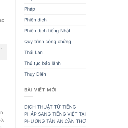
Pháp
Phiên dịch
iao
Phiên dịch tiếng Nhật
Quy trình công chứng
:
Thái Lan
Thủ tục bảo lãnh
Thụy Điển
BÀI VIẾT MỚI
DỊCH THUẬT TỪ TIẾNG
ên
PHÁP SANG TIẾNG VIỆT TẠI
ạ,
PHƯỜNG TÂN AN,CẦN THƠ
n