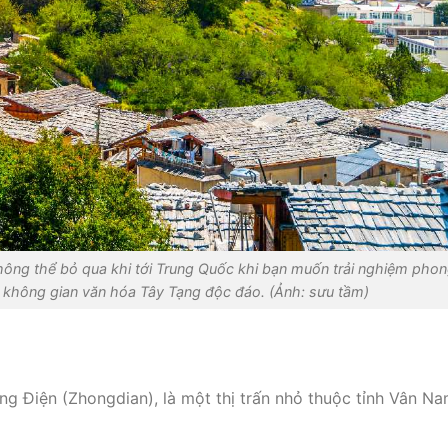
hông thể bỏ qua khi tới Trung Quốc khi bạn muốn trải nghiệm pho
à không gian văn hóa Tây Tạng độc đáo. (Ảnh: sưu tầm)
ung Điện (Zhongdian), là một thị trấn nhỏ thuộc tỉnh Vân Na