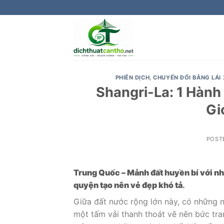
Skip
to
content
PHIÊN DỊCH
,
CHUYỂN ĐỔI BẰNG LÁI 
Shangri-La: 1 Hành
Gi
POST
Trung Quốc – Mảnh đất huyền bí với nhữ
quyện tạo nên vẻ đẹp khó tả
.
Giữa đất nước rộng lớn này, có những 
một tấm vải thanh thoát vẽ nên bức tr