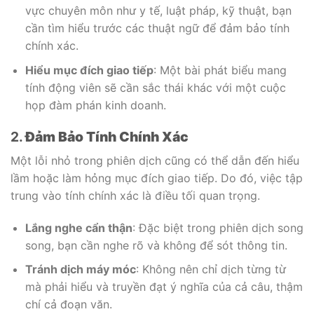
vực chuyên môn như y tế, luật pháp, kỹ thuật, bạn
cần tìm hiểu trước các thuật ngữ để đảm bảo tính
chính xác.
Hiểu mục đích giao tiếp
: Một bài phát biểu mang
tính động viên sẽ cần sắc thái khác với một cuộc
họp đàm phán kinh doanh.
2.
Đảm Bảo Tính Chính Xác
Một lỗi nhỏ trong phiên dịch cũng có thể dẫn đến hiểu
lầm hoặc làm hỏng mục đích giao tiếp. Do đó, việc tập
trung vào tính chính xác là điều tối quan trọng.
Lắng nghe cẩn thận
: Đặc biệt trong phiên dịch song
song, bạn cần nghe rõ và không để sót thông tin.
Tránh dịch máy móc
: Không nên chỉ dịch từng từ
mà phải hiểu và truyền đạt ý nghĩa của cả câu, thậm
chí cả đoạn văn.