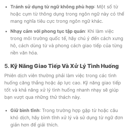
Tránh sử dụng từ ngữ không phù hợp
: Một số từ
hoặc cụm từ thông dụng trong ngôn ngữ này có thể
mang nghĩa tiêu cực trong ngôn ngữ khác.
Nhạy cảm với phong tục tập quán
: Khi làm việc
trong môi trường quốc tế, hãy chú ý đến cách xưng
hô, cách dùng từ và phong cách giao tiếp của từng
nền văn hóa.
5.
Kỹ Năng Giao Tiếp Và Xử Lý Tình Huống
Phiên dịch viên thường phải làm việc trong các tình
huống căng thẳng hoặc áp lực cao. Kỹ năng giao tiếp
tốt và khả năng xử lý tình huống nhanh nhạy sẽ giúp
bạn vượt qua những thử thách này.
Giữ bình tĩnh
: Trong trường hợp gặp từ hoặc câu
khó dịch, hãy bình tĩnh xử lý và sử dụng từ ngữ đơn
giản hơn để giải thích.