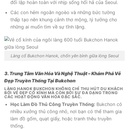
đối lập hoàn toàn với nhịp sống hối hả của Seoul.
Các con hẻm ngoằn ngoèo và những bức tường
thấp tạo nên khung cảnh thơ mộng, lý tưởng cho
những ai muốn tìm về sự tĩnh lặng.
Làng cổ Bukchon Hanok, chốn yên bình giữa lòng Seoul
3. Trung Tâm Văn Hóa Và Nghệ Thuật – Khám Phá Vẻ
Đẹp Truyền Thống Tại Bukchon
LÀNG HANOK BUKCHON KHÔNG CHỈ THU HÚT DU KHÁCH
BỞI VẺ ĐẸP CỔ KÍNH MÀ CÒN BỞI SỰ ĐA DẠNG TRONG
CÁC HOẠT ĐỘNG VĂN HÓA ĐẶC SẮC.
Học Làm Đồ Thủ Công Truyền Thống:
Bukchon có
nhiều xưởng thủ công nhỏ, nơi bạn có thể tham gia
làm đồ gốm, quạt giấy, hoặc tranh thêu truyền
thống.