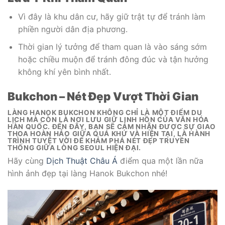
Vì đây là khu dân cư, hãy giữ trật tự để tránh làm
phiền người dân địa phương.
Thời gian lý tưởng để tham quan là vào sáng sớm
hoặc chiều muộn để tránh đông đúc và tận hưởng
không khí yên bình nhất.
Bukchon – Nét Đẹp Vượt Thời Gian
LÀNG HANOK BUKCHON KHÔNG CHỈ LÀ MỘT ĐIỂM DU
LỊCH MÀ CÒN LÀ NƠI LƯU GIỮ LINH HỒN CỦA VĂN HÓA
HÀN QUỐC. ĐẾN ĐÂY, BẠN SẼ CẢM NHẬN ĐƯỢC SỰ GIAO
THOA HOÀN HẢO GIỮA QUÁ KHỨ VÀ HIỆN TẠI, LÀ HÀNH
TRÌNH TUYỆT VỜI ĐỂ KHÁM PHÁ NÉT ĐẸP TRUYỀN
THỐNG GIỮA LÒNG SEOUL HIỆN ĐẠI.
Hãy cùng
Dịch Thuật Châu Á
điểm qua một lần nữa
hình ảnh đẹp tại làng Hanok Bukchon nhé!