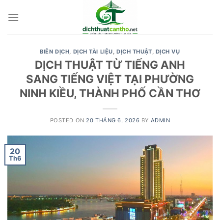
Skip
to
content
BIÊN DỊCH
,
DỊCH TÀI LIỆU
,
DỊCH THUẬT
,
DỊCH VỤ
DỊCH THUẬT TỪ TIẾNG ANH
SANG TIẾNG VIỆT TẠI PHƯỜNG
NINH KIỀU, THÀNH PHỐ CẦN THƠ
POSTED ON
20 THÁNG 6, 2026
BY
ADMIN
20
Th6