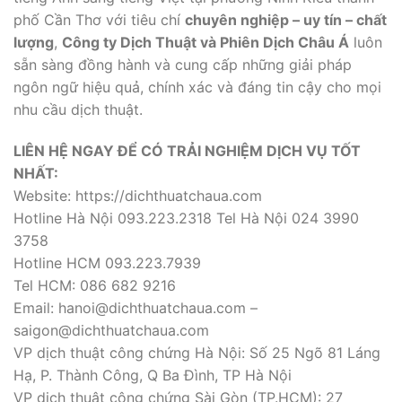
phố Cần Thơ với tiêu chí
chuyên nghiệp – uy tín – chất
lượng
,
Công ty Dịch Thuật và Phiên Dịch Châu Á
luôn
sẵn sàng đồng hành và cung cấp những giải pháp
ngôn ngữ hiệu quả, chính xác và đáng tin cậy cho mọi
nhu cầu dịch thuật.
LIÊN HỆ NGAY ĐỂ CÓ TRẢI NGHIỆM DỊCH VỤ TỐT
NHẤT:
Website: https://dichthuatchaua.com
Hotline Hà Nội 093.223.2318 Tel Hà Nội 024 3990
3758
Hotline HCM 093.223.7939
Tel HCM: 086 682 9216
Email: hanoi@dichthuatchaua.com –
saigon@dichthuatchaua.com
VP dịch thuật công chứng Hà Nội: Số 25 Ngõ 81 Láng
Hạ, P. Thành Công, Q Ba Đình, TP Hà Nội
VP dịch thuật công chứng Sài Gòn (TP.HCM): 27