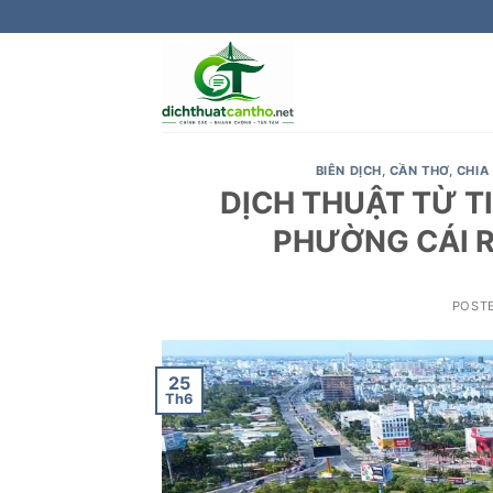
Skip
to
content
BIÊN DỊCH
,
CẦN THƠ
,
CHIA
DỊCH THUẬT TỪ T
PHƯỜNG CÁI 
POST
25
Th6