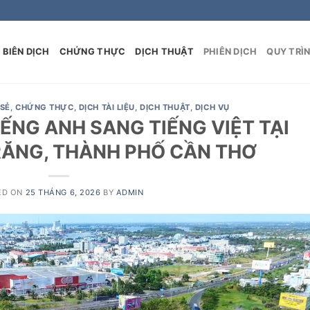
BIÊN DỊCH
CHỨNG THỰC
DỊCH THUẬT
PHIÊN DỊCH
QUY TRÌ
 SẺ
,
CHỨNG THỰC
,
DỊCH TÀI LIỆU
,
DỊCH THUẬT
,
DỊCH VỤ
IẾNG ANH SANG TIẾNG VIỆT TẠI
RĂNG, THÀNH PHỐ CẦN THƠ
ED ON
25 THÁNG 6, 2026
BY
ADMIN