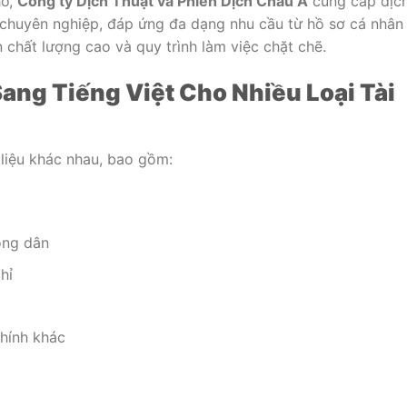
hơ,
Công ty Dịch Thuật và Phiên Dịch Châu Á
cung cấp dịc
t chuyên nghiệp, đáp ứng đa dạng nhu cầu từ hồ sơ cá nhân
n chất lượng cao và quy trình làm việc chặt chẽ.
ang Tiếng Việt Cho Nhiều Loại Tài
i liệu khác nhau, bao gồm:
ông dân
hỉ
chính khác