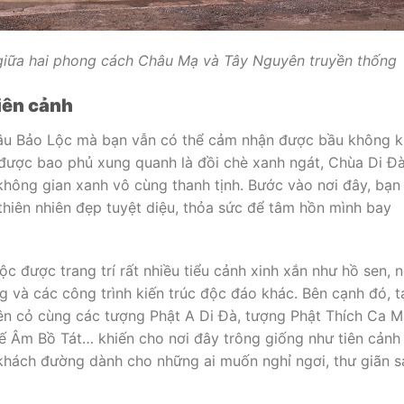
p giữa hai phong cách Châu Mạ và Tây Nguyên truyền thống
iên cảnh
âu Bảo Lộc mà bạn vẫn có thể cảm nhận được bầu không k
 được bao phủ xung quanh là đồi chè xanh ngát, Chùa Di Đ
ông gian xanh vô cùng thanh tịnh. Bước vào nơi đây, bạn
hiên nhiên đẹp tuyệt diệu, thỏa sức để tâm hồn mình bay
c được trang trí rất nhiều tiểu cảnh xinh xắn như hồ sen, n
g và các công trình kiến trúc độc đáo khác. Bên cạnh đó, t
trên cỏ cùng các tượng Phật A Di Đà, tượng Phật Thích Ca 
ế Âm Bồ Tát… khiến cho nơi đây trông giống như tiên cảnh
 khách đường dành cho những ai muốn nghỉ ngơi, thư giãn s