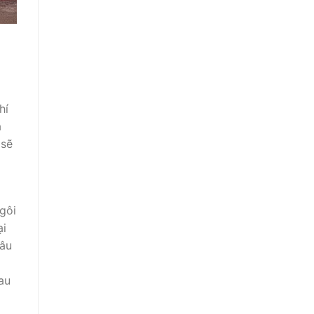
hí
à
 sẽ
gôi
ại
Mâu
au