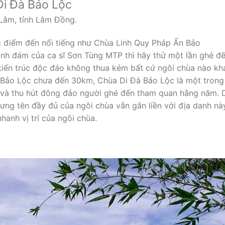
 Di Đà Bảo Lộc
 Lâm, tỉnh Lâm Đồng.
c điểm đến nổi tiếng như Chùa Linh Quy Pháp Ấn Bảo
ình đám của ca sĩ Sơn Tùng MTP thì hãy thử một lần ghé đ
iến trúc độc đáo không thua kém bất cứ ngôi chùa nào kh
 Bảo Lộc chưa đến 30km, Chùa Di Đà Bảo Lộc là một trong
 và thu hút đông đảo người ghé đến tham quan hằng năm. 
ng tên đầy đủ của ngôi chùa vẫn gắn liền với địa danh nà
hanh vị trí của ngôi chùa.