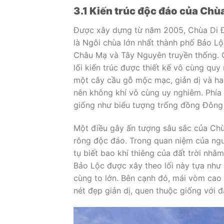
3.1 Kiến trúc độc đáo của Chù
Được xây dựng từ năm 2005, Chùa Di Đ
là Ngôi chùa lớn nhất thành phố Bảo Lộ
Châu Mạ và Tây Nguyên truyền thống. C
lối kiến trúc được thiết kế vô cùng qu
một cây cầu gỗ mộc mạc, giản dị và ha
nên không khí vô cùng uy nghiêm. Phía t
giống như biểu tượng trống đồng Đông
Một điều gây ấn tượng sâu sắc của Chùa
rông độc đáo. Trong quan niệm của ngườ
tụ biết bao khí thiêng của đất trời nhằ
Bảo Lộc được xây theo lối này tựa như 
cùng to lớn. Bên cạnh đó, mái vòm cao 
nét đẹp giản dị, quen thuộc giống với đ