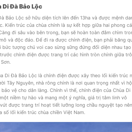
a Di Đà Bảo Lộc
à Bảo Lộc sở hữu diện tích lên đến 13ha và được mệnh da
c. Kiến trúc của chùa chính là sự kết hợp giữa hai phong c
àng đi sâu vào bên trong, bạn sẽ hoàn toàn đắm chìm tro
y mô và độc đáo. Để đi ra được chính điện, bạn phải băng q
i bức tượng chú voi cao sừng sững đứng đối diện nhau tạo
rước chính điện được trang trí các hình tròn chính giữa tr
 Sơn.
 Di Đà Bảo Lộc là chính điện được xây theo lối kiến trúc 
i Tây Nguyên, nhà rông chính là nơi quan trọng nhất vì hộ
m bảo vệ cho dân làng. Chính vì thế, chính điện của Chùa Di
một niềm tự hào và mang một ý nghĩa, giá trị tâm linh vô
vút được trang trí hoạt tiết lưỡng long chầu nguyệt tạo nê
a số lối kiến trúc chùa chiền Việt Nam.