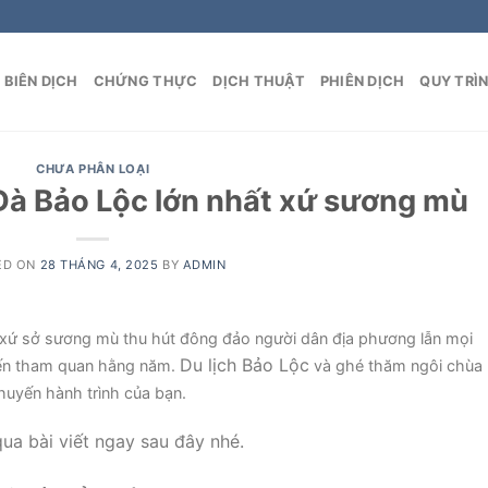
BIÊN DỊCH
CHỨNG THỰC
DỊCH THUẬT
PHIÊN DỊCH
QUY TRÌ
CHƯA PHÂN LOẠI
à Bảo Lộc lớn nhất xứ sương mù
ED ON
28 THÁNG 4, 2025
BY
ADMIN
i xứ sở sương mù thu hút đông đảo người dân địa phương lẫn mọi
Du lịch Bảo Lộc
 đến tham quan hằng năm.
và ghé thăm ngôi chùa
huyến hành trình của bạn.
ua bài viết ngay sau đây nhé.