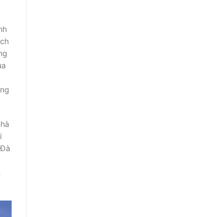
nh
ách
ng
ua
ông
nhà
i
 Đà
n