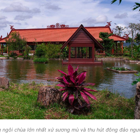
 ngôi chùa lớn nhất xứ sương mù và thu hút đông đảo ngư