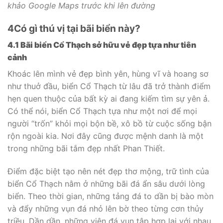
khảo Google Maps trước khi lên đường
4
Có gì thú vị tại bãi biển này?
4.1 Bãi biển Cổ Thạch sở hữu vẻ đẹp tựa như tiên
cảnh
Khoác lên mình vẻ đẹp bình yên, hùng vĩ và hoang sơ
như thuở đầu, biển Cổ Thạch từ lâu đã trở thành điểm
hẹn quen thuộc của bất kỳ ai đang kiếm tìm sự yên ả.
Có thể nói, biển Cổ Thạch tựa như một nơi để mọi
người “trốn” khỏi mọi bộn bề, xô bồ từ cuộc sống bận
rộn ngoài kia. Nơi đây cũng được mệnh danh là một
trong những bãi tắm đẹp nhất Phan Thiết.
Điểm đặc biệt tạo nên nét đẹp thơ mộng, trữ tình của
biển Cổ Thạch nằm ở những bãi đá ẩn sâu dưới lòng
biển. Theo thời gian, những tảng đá to dần bị bào mòn
và đẩy những vụn đá nhỏ lên bờ theo từng cơn thủy
triều. Dần dần, những viên đá vụn tập hợp lại với nhau