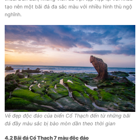
tạo nên một bãi đá đa sắc màu với nhiều hình thù ngộ
nghĩnh.
Vẻ đẹp độc đáo của biển Cổ Thạch đến từ những bãi
đá đầy màu sắc bị bào mòn dần theo thời gian
4.2 Bãi đá Cổ Thạch 7 màu độc đáo