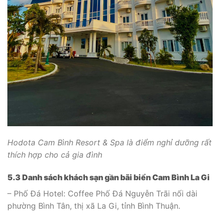
Hodota Cam Bình Resort & Spa là điểm nghỉ dưỡng rất
thích hợp cho cả gia đình
5.3 Danh sách khách sạn gần bãi biển Cam Bình La Gi
– Phố Đá Hotel: Coffee Phố Đá Nguyễn Trãi nối dài
phường Bình Tân, thị xã La Gi, tỉnh Bình Thuận.