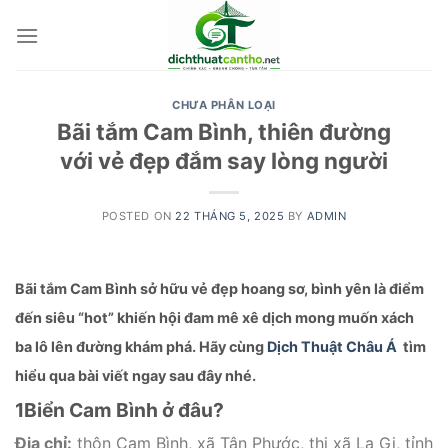
Skip
to
content
CHƯA PHÂN LOẠI
Bãi tắm Cam Bình, thiên đường
với vẻ đẹp đắm say lòng người
POSTED ON
22 THÁNG 5, 2025
BY
ADMIN
Bãi tắm Cam Bình sở hữu vẻ đẹp hoang sơ, bình yên là điểm
đến siêu “hot” khiến hội đam mê xê dịch mong muốn xách
ba lô lên đường khám phá. Hãy cùng
Dịch Thuật Châu Á
tìm
hiểu qua bài viết ngay sau đây nhé.
1
Biển Cam Bình ở đâu?
Địa chỉ:
thôn Cam Bình, xã Tân Phước, thị xã La Gi, tỉnh