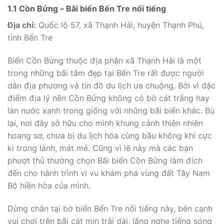
1.1 Cồn Bửng – Bãi biển Bến Tre nổi tiếng
Địa chỉ:
Quốc lộ 57, xã Thạnh Hải, huyện Thạnh Phú,
tỉnh Bến Tre
Biển Cồn Bửng thuộc địa phận xã Thạnh Hải là một
trong những bãi tắm đẹp tại Bến Tre rất được người
dân địa phương và tín đồ du lịch ưa chuộng. Bởi vì đặc
điểm địa lý nên Cồn Bửng không có bờ cát trắng hay
làn nước xanh trong giống với những bãi biển khác. Bù
lại, nơi đây sở hữu cho mình khung cảnh thiên nhiên
hoang sơ, chưa bị du lịch hóa cùng bầu không khí cực
kì trong lành, mát mẻ. Cũng vì lẽ này mà các bạn
phượt thủ thường chọn Bãi biển Cồn Bửng làm đích
đến cho hành trình vi vu khám phá vùng đất Tây Nam
Bộ hiền hòa của mình.
Dừng chân tại bờ biển Bến Tre nổi tiếng này, bên cạnh
vui chơi trên bãi cát mịn trải dài, lắng nghe tiếng sóng