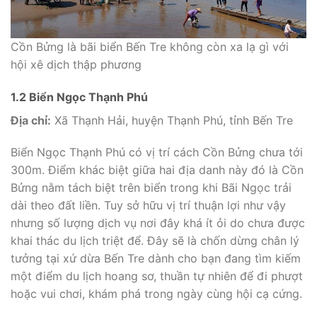
Cồn Bửng là bãi biển Bến Tre không còn xa lạ gì với
hội xê dịch thập phương
1.2 Biển Ngọc Thạnh Phú
Địa chỉ:
Xã Thạnh Hải, huyện Thạnh Phú, tỉnh Bến Tre
Biển Ngọc Thạnh Phú có vị trí cách Cồn Bửng chưa tới
300m. Điểm khác biệt giữa hai địa danh này đó là Cồn
Bửng nằm tách biệt trên biển trong khi Bãi Ngọc trải
dài theo đất liền. Tuy sở hữu vị trí thuận lợi như vậy
nhưng số lượng dịch vụ nơi đây khá ít ỏi do chưa được
khai thác du lịch triệt để. Đây sẽ là chốn dừng chân lý
tưởng tại xứ dừa Bến Tre dành cho bạn đang tìm kiếm
một điểm du lịch hoang sơ, thuần tự nhiên để đi phượt
hoặc vui chơi, khám phá trong ngày cùng hội cạ cứng.